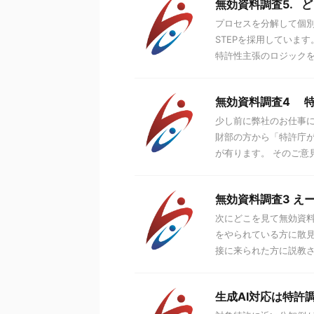
無効資料調査5. 
プロセスを分解して個別
STEPを採用しています。
特許性主張のロジックを .
無効資料調査4 
少し前に弊社のお仕事
財部の方から「特許庁
が有ります。 そのご意見
無効資料調査3 え
次にどこを見て無効資料
をやられている方に散見
接に来られた方に説教され
生成AI対応は特許