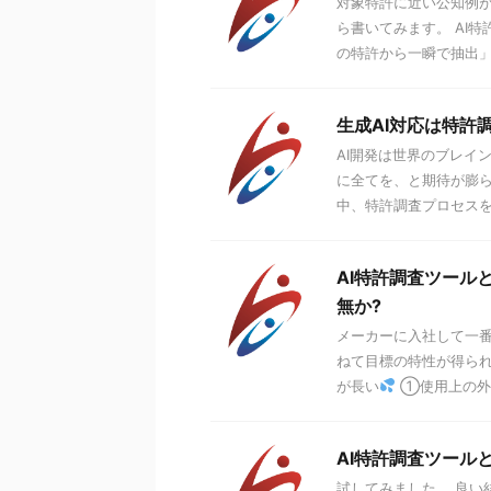
対象特許に近い公知例
ら書いてみます。 AI
の特許から一瞬で抽出」 
生成AI対応は特許
AI開発は世界のブレイ
に全てを、と期待が膨
中、特許調査プロセスを幾
AI特許調査ツール
無か?
メーカーに入社して一番
ねて目標の特性が得られ
が長い
①使用上の外乱
AI特許調査ツール
試してみました。 良い