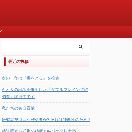
プ
最近の投稿
次の一年は『裏をとる』を推進
AIと人の思考を併用した「ダブルブレイン特許
調査」試行中です
私たちの独自貢献
研究者視点はなぜ必要か? それは独自性のため!!
特許調査方式別の精度と納期の比較考察