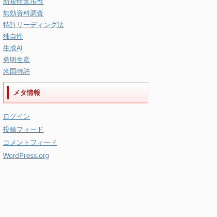
新規性進歩性
無効資料調査
特許リーディング法
独自性
生成AI
発明生産
米国特許
メタ情報
ログイン
投稿フィード
コメントフィード
WordPress.org