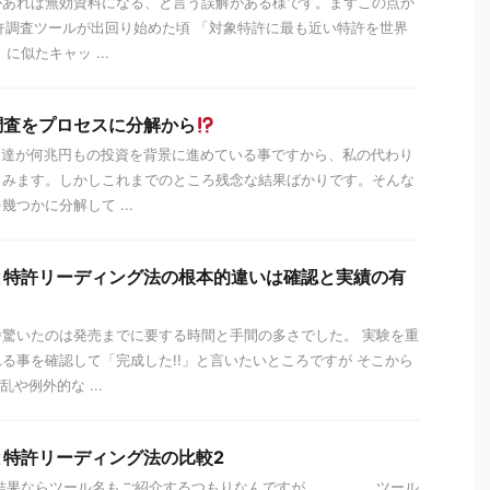
があれば無効資料になる、と言う誤解がある様です。まずこの点か
特許調査ツールが出回り始めた頃 「対象特許に最も近い特許を世界
に似たキャッ ...
調査をプロセスに分解から
ン達が何兆円もの投資を背景に進めている事ですから、私の代わり
らみます。しかしこれまでのところ残念な結果ばかりです。そんな
つかに分解して ...
と特許リーディング法の根本的違いは確認と実績の有
驚いたのは発売までに要する時間と手間の多さでした。 実験を重
る事を確認して「完成した!!」と言いたいところですが そこから
や例外的な ...
と特許リーディング法の比較2
結果ならツール名もご紹介するつもりなんですが、、、、。ツール