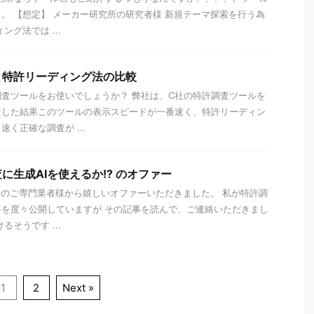
。 【想定】 メーカー研究所の研究者様 新規テーマ探索を行う為
ング法では ...
と特許リーディング法の比較
査ツールをお使いでしょうか？ 弊社は、C社の特許調査ツールを
較した結果このツールの表示スピードが一番速く、特許リーディン
く正確な調査が ...
に生成AIを使えるか!? のオファー
ンのご専門業者様から嬉しいオファーいただきました。 私が特許調
を度々公開していますが その記事を読んで、ご連絡いただきまし
るそうです ...
1
2
Next »