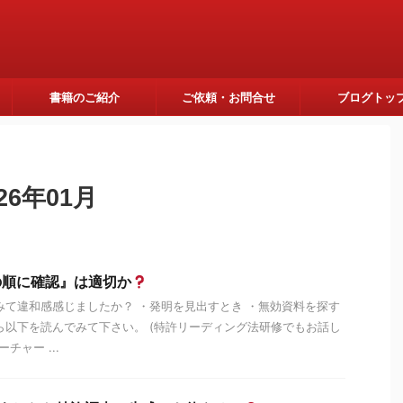
書籍のご紹介
ご依頼・お問合せ
ブログトッ
6年01月
の順に確認』は適切か
みて違和感感じましたか？ ・発明を見出すとき ・無効資料を探す
ら以下を読んでみて下さい。 (特許リーディング法研修でもお話し
チャー ...