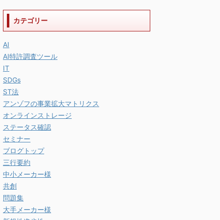
カテゴリー
AI
AI特許調査ツール
IT
SDGs
ST法
アンゾフの事業拡大マトリクス
オンラインストレージ
ステータス確認
セミナー
ブログトップ
三行要約
中小メーカー様
共創
問題集
大手メーカー様