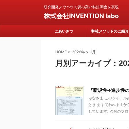
研究開発ノウハウで質の高い特許調査を実現
株式会社INVENTION labo
ごあいさつ
弊社メソッドのご紹介
HOME
>
2026年
>
1月
月別アーカイブ：202
『新規性→進歩性
みなさま このタイトル
とき 必ず問われますか
しています) 添付のフロー