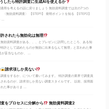
どうしたら特許調査に生成AIを使えるか
適用を考えるの話に戻りましょう 無効資料調査では次の7つの
 〈無効資料調査〉 【STEP1】 発明ポイントを知る 【STEP2】
..
特許されたら無効化は無理
に無効資料調査がある、、、とプレゼンに訪問したところ、ある知
が特許として認めたものが無効に出来るなんて無理」と言われた事
が妥当なものか、 ...
ー
請求項しか見ない
調査をするか、について書いてみます。 特許調査の業界で調査員
されるのが、請求項しか見ない調査スタイルです。 以前、採用面
た事がありま ...
調査をプロセスに分解から
無効資料調査2