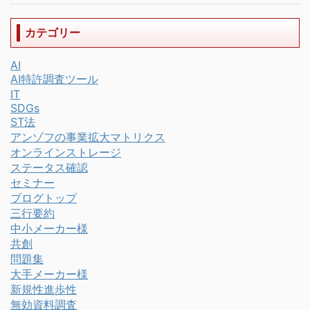
カテゴリー
AI
AI特許調査ツール
IT
SDGs
ST法
アンゾフの事業拡大マトリクス
オンラインストレージ
ステータス確認
セミナー
ブログトップ
三行要約
中小メーカー様
共創
問題集
大手メーカー様
新規性進歩性
無効資料調査