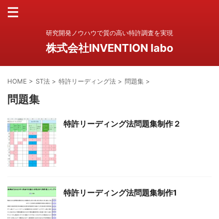
研究開発ノウハウで質の高い特許調査を実現
株式会社INVENTION labo
HOME
>
ST法
>
特許リーディング法
>
問題集
>
問題集
特許リーディング法問題集制作２
特許リーディング法問題集制作1